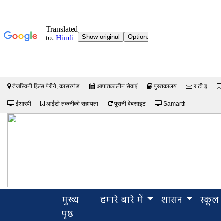
तेजस्विनी हिल्स पेरीये, कासरगोड
आपातकालीन सेवाएं
पुस्तकालय
र टी इ
ईआरपी
आईटी तकनीकी सहायता
पुरानी वेबसाइट
Samarth
मुख्य
हमारे बारे में
शासन
स्कूल
(current)
पृष्ठ