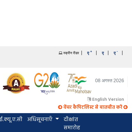
+
-
|
|
|
|
ए
ए
ए
स्क्रीन रीडर
08 अगस्त 2026
English Version
वेंचर कैपिटलिस्ट से बातचीत करें
.क्यू.ए.सी
अधिसूचनाएँ
दीक्षांत
समारोह